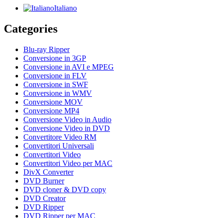
Italiano
Categories
Blu-ray Ripper
Conversione in 3GP
Conversione in AVI e MPEG
Conversione in FLV
Conversione in SWF
Conversione in WMV
Conversione MOV
Conversione MP4
Conversione Video in Audio
Conversione Video in DVD
Convertitore Video RM
Convertitori Universali
Convertitori Video
Convertitori Video per MAC
DivX Converter
DVD Burner
DVD cloner & DVD copy
DVD Creator
DVD Ripper
DVD Ripper per MAC