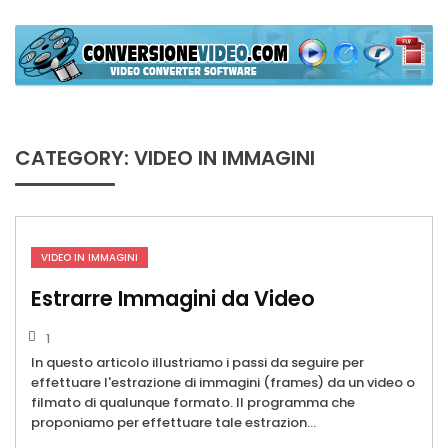
Skip
to
content
ConversioneVideo
Video Converter Software Offline App
CATEGORY:
VIDEO IN IMMAGINI
VIDEO IN IMMAGINI
Estrarre Immagini da Video
1
In questo articolo illustriamo i passi da seguire per
effettuare l'estrazione di immagini (frames) da un video o
filmato di qualunque formato. Il programma che
proponiamo per effettuare tale estrazion...