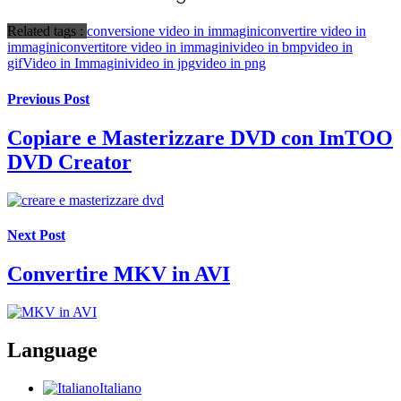
Related tags :
conversione video in immagini
convertire video in
immagini
convertitore video in immagini
video in bmp
video in
gif
Video in Immagini
video in jpg
video in png
Previous Post
Copiare e Masterizzare DVD con ImTOO
DVD Creator
Next Post
Convertire MKV in AVI
Language
Italiano