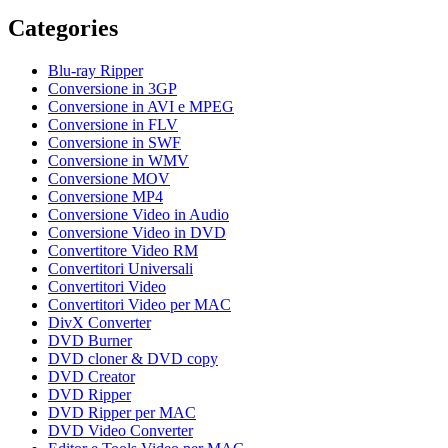
Categories
Blu-ray Ripper
Conversione in 3GP
Conversione in AVI e MPEG
Conversione in FLV
Conversione in SWF
Conversione in WMV
Conversione MOV
Conversione MP4
Conversione Video in Audio
Conversione Video in DVD
Convertitore Video RM
Convertitori Universali
Convertitori Video
Convertitori Video per MAC
DivX Converter
DVD Burner
DVD cloner & DVD copy
DVD Creator
DVD Ripper
DVD Ripper per MAC
DVD Video Converter