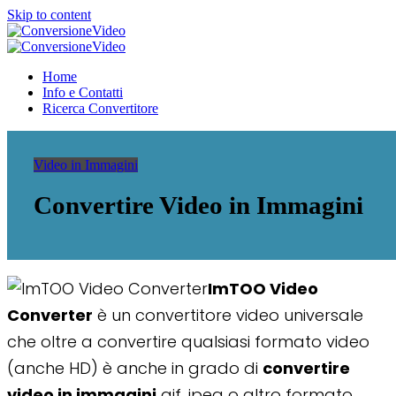
Skip to content
ConversioneVideo
Video Converter Software Offline App
ConversioneVideo
Video Converter Software Offline App
Home
Info e Contatti
Ricerca Convertitore
Video in Immagini
Convertire Video in Immagini
ImTOO Video
Converter
è un convertitore video universale
che oltre a convertire qualsiasi formato video
(anche HD) è anche in grado di
convertire
video in immagini
gif, jpeg o altro formato