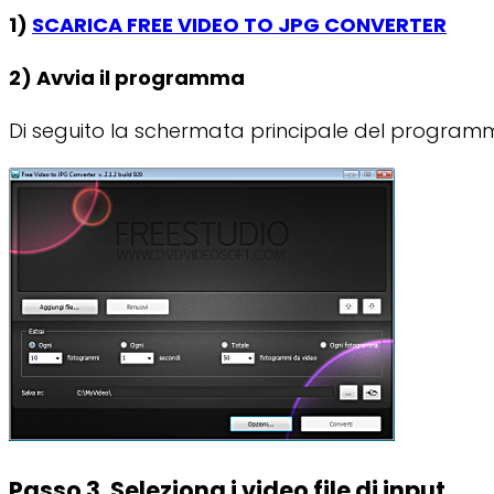
1)
SCARICA FREE VIDEO TO JPG CONVERTER
2) Avvia il programma
Di seguito la schermata principale del program
Passo 3. Seleziona i video file di input