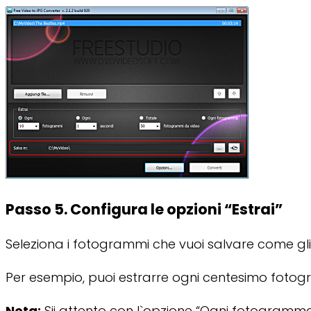
Passo 5. Configura le opzioni “Estrai”
Seleziona i fotogrammi che vuoi salvare come gl
Per esempio, puoi estrarre ogni centesimo foto
Nota:
Sii attento con l`opzione “Ogni fotogramma”