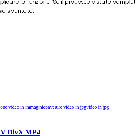
plicare la funzione “Se il processo è stato complet
sia spuntata.
ione video in immagini
convertire video in jpg
video in jpg
OV DivX MP4