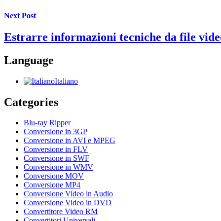
Next Post
Estrarre informazioni tecniche da file vide
Language
Italiano
Categories
Blu-ray Ripper
Conversione in 3GP
Conversione in AVI e MPEG
Conversione in FLV
Conversione in SWF
Conversione in WMV
Conversione MOV
Conversione MP4
Conversione Video in Audio
Conversione Video in DVD
Convertitore Video RM
Convertitori Universali