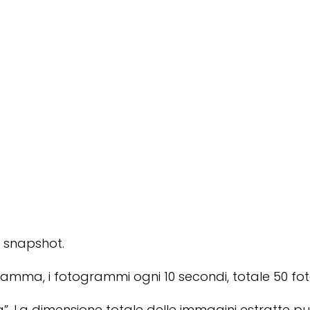
i snapshot.
gramma, i fotogrammi ogni 10 secondi, totale 50 
. La dimensione totale delle immagini estratte può 