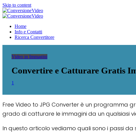
Skip to content
ConversioneVideo
Video Converter Software Offline App
ConversioneVideo
Video Converter Software Offline App
Home
Info e Contatti
Ricerca Convertitore
Video in Immagini
Convertire e Catturare Gratis 
1
Free Video to JPG Converter è un programma gratu
grado di catturare le immagini da un qualsiasi vid
In questo articolo vediamo quali sono i passi da