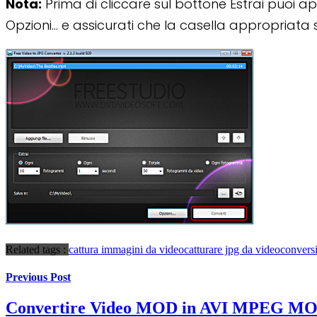
Nota:
Prima di cliccare sul bottone Estrai puoi ap
Opzioni… e assicurati che la casella appropriata 
Related tags :
cattura immagini da video
catturare jpg da video
convers
Previous Post
Convertire Video MOD in AVI MPEG M