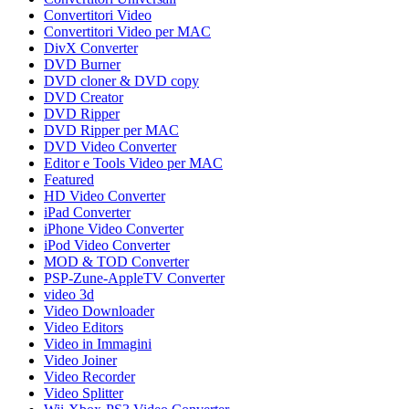
Convertitori Video
Convertitori Video per MAC
DivX Converter
DVD Burner
DVD cloner & DVD copy
DVD Creator
DVD Ripper
DVD Ripper per MAC
DVD Video Converter
Editor e Tools Video per MAC
Featured
HD Video Converter
iPad Converter
iPhone Video Converter
iPod Video Converter
MOD & TOD Converter
PSP-Zune-AppleTV Converter
video 3d
Video Downloader
Video Editors
Video in Immagini
Video Joiner
Video Recorder
Video Splitter