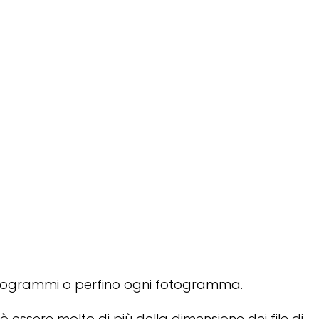
fotogrammi o perfino ogni fotogramma.
essere molto di più della dimensione dei file di