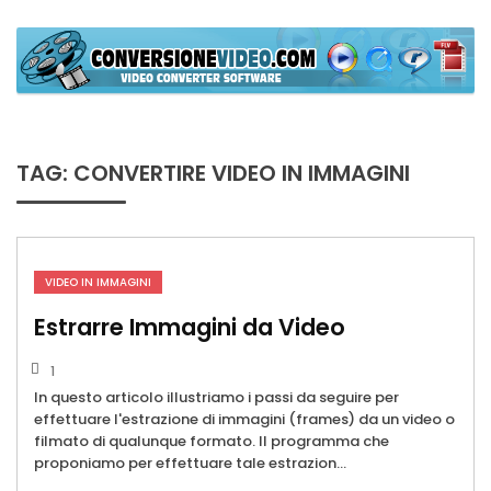
Skip
to
content
ConversioneVideo
Video Converter Software Offline App
TAG:
CONVERTIRE VIDEO IN IMMAGINI
VIDEO IN IMMAGINI
Estrarre Immagini da Video
1
In questo articolo illustriamo i passi da seguire per
effettuare l'estrazione di immagini (frames) da un video o
filmato di qualunque formato. Il programma che
proponiamo per effettuare tale estrazion...