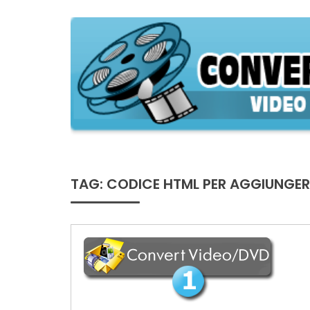
Skip
to
content
ConversioneVideo
Video Converter Software Offline App
TAG:
CODICE HTML PER AGGIUNGER