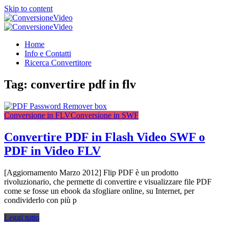
Skip to content
ConversioneVideo
Video Converter Software Offline App
ConversioneVideo
Video Converter Software Offline App
Home
Info e Contatti
Ricerca Convertitore
Tag:
convertire pdf in flv
Conversione in FLV
Conversione in SWF
Convertire PDF in Flash Video SWF o
PDF in Video FLV
[Aggiornamento Marzo 2012] Flip PDF è un prodotto
rivoluzionario, che permette di convertire e visualizzare file PDF
come se fosse un ebook da sfogliare online, su Internet, per
condividerlo con più p
Leggi tutto