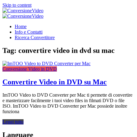
Skip to content
ConversioneVideo
Video Converter Software Offline App
ConversioneVideo
Video Converter Software Offline App
Home
Info e Contatti
Ricerca Convertitore
Tag:
convertire video in dvd su mac
Conversione Video in DVD
Convertire Video in DVD su Mac
ImTOO Video to DVD Converter per Mac ti permette di convertire
e masterizzare facilmente i tuoi video files in filmati DVD o file
ISO. ImTOO Video to DVD Converter per Mac possiede inoltre
funziona
Leggi tutto
Language