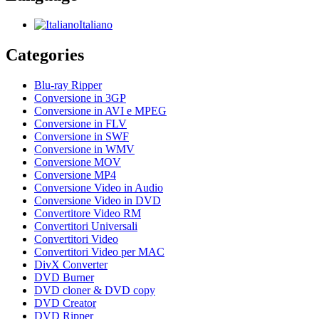
Italiano
Categories
Blu-ray Ripper
Conversione in 3GP
Conversione in AVI e MPEG
Conversione in FLV
Conversione in SWF
Conversione in WMV
Conversione MOV
Conversione MP4
Conversione Video in Audio
Conversione Video in DVD
Convertitore Video RM
Convertitori Universali
Convertitori Video
Convertitori Video per MAC
DivX Converter
DVD Burner
DVD cloner & DVD copy
DVD Creator
DVD Ripper