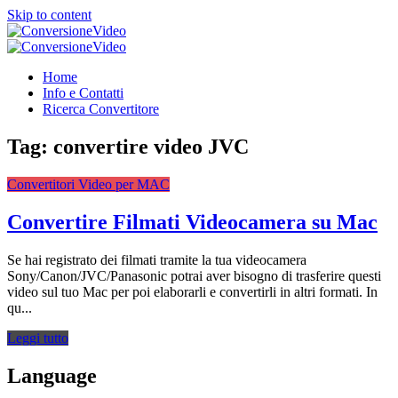
Skip to content
ConversioneVideo
Video Converter Software Offline App
ConversioneVideo
Video Converter Software Offline App
Home
Info e Contatti
Ricerca Convertitore
Tag:
convertire video JVC
Convertitori Video per MAC
Convertire Filmati Videocamera su Mac
Se hai registrato dei filmati tramite la tua videocamera
Sony/Canon/JVC/Panasonic potrai aver bisogno di trasferire questi
video sul tuo Mac per poi elaborarli e convertirli in altri formati. In
qu...
Leggi tutto
Language