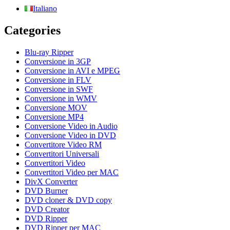
Italiano
Categories
Blu-ray Ripper
Conversione in 3GP
Conversione in AVI e MPEG
Conversione in FLV
Conversione in SWF
Conversione in WMV
Conversione MOV
Conversione MP4
Conversione Video in Audio
Conversione Video in DVD
Convertitore Video RM
Convertitori Universali
Convertitori Video
Convertitori Video per MAC
DivX Converter
DVD Burner
DVD cloner & DVD copy
DVD Creator
DVD Ripper
DVD Ripper per MAC