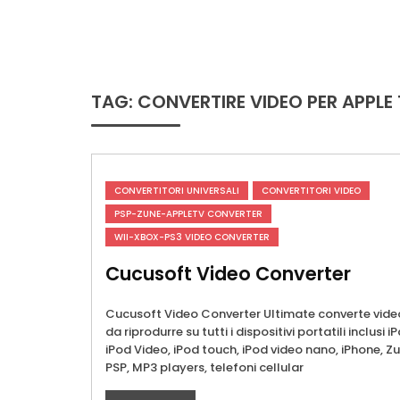
Skip
to
content
ConversioneVideo
Video Converter Software Offline App
TAG:
CONVERTIRE VIDEO PER APPLE
CONVERTITORI UNIVERSALI
CONVERTITORI VIDEO
PSP-ZUNE-APPLETV CONVERTER
WII-XBOX-PS3 VIDEO CONVERTER
Cucusoft Video Converter
Cucusoft Video Converter Ultimate converte vide
da riprodurre su tutti i dispositivi portatili inclusi i
iPod Video, iPod touch, iPod video nano, iPhone, Zu
PSP, MP3 players, telefoni cellular