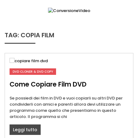
Skip
to
content
ConversioneVideo
Video Converter Software Offline App
TAG:
COPIA FILM
DVD CLONER & DVD COPY
Come Copiare Film DVD
Se possiedi dei film in DVD e vuoi copiarli su altri DVD per
condividerli con amici e parenti allora devi utilizzare un
programma come quello che presentiamo in questo
articolo. Il programma si chi
Leggi tutto