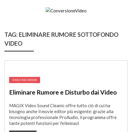
Skip
to
content
ConversioneVideo
Video Converter Software Offline App
TAG:
ELIMINARE RUMORE SOTTOFONDO
VIDEO
VIDEO RECORDER
Eliminare Rumore e Disturbo dai Video
MAGIX Video Sound Cleanic offre tutto ciò di cui ha
bisogno anche il movie editor più esigente: grazie alla
tecnologia professionale ProAudio, il programma offre
tante potenti funzioni per l'eliminazi