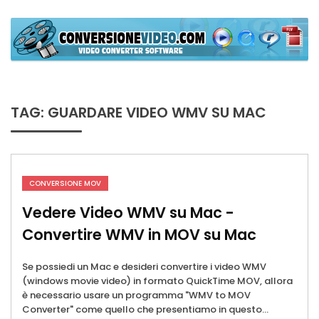
Skip
to
content
ConversioneVideo
Video Converter Software Offline App
TAG:
GUARDARE VIDEO WMV SU MAC
CONVERSIONE MOV
Vedere Video WMV su Mac -
Convertire WMV in MOV su Mac
Se possiedi un Mac e desideri convertire i video WMV
(windows movie video) in formato QuickTime MOV, allora
è necessario usare un programma "WMV to MOV
Converter" come quello che presentiamo in questo...