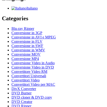
Italiano
Categories
Blu-ray Ripper
Conversione in 3GP
Conversione in AVI e MPEG
Conversione in FLV
Conversione in SWF
Conversione in WMV
Conversione MOV
Conversione MP4
Conversione Video in Audio
Conversione Video in DVD
Convertitore Video RM
Convertitori Universali
Convertitori Video
Convertitori Video per MAC
DivX Converter
DVD Burner
DVD cloner & DVD copy
DVD Creator
DVD Ripper