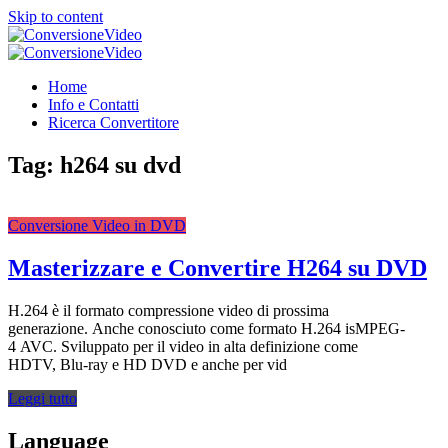
Skip to content
ConversioneVideo
Video Converter Software Offline App
ConversioneVideo
Video Converter Software Offline App
Home
Info e Contatti
Ricerca Convertitore
Tag:
h264 su dvd
Conversione Video in DVD
Masterizzare e Convertire H264 su DVD
H.264 è il formato compressione video di prossima
generazione. Anche conosciuto come formato H.264 isMPEG-
4 AVC. Sviluppato per il video in alta definizione come
HDTV, Blu-ray e HD DVD e anche per vid
Leggi tutto
Language