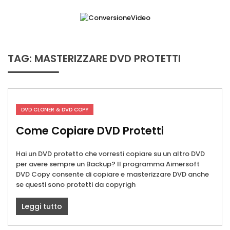
Skip
to
content
ConversioneVideo
Video Converter Software Offline App
TAG:
MASTERIZZARE DVD PROTETTI
DVD CLONER & DVD COPY
Come Copiare DVD Protetti
Hai un DVD protetto che vorresti copiare su un altro DVD
per avere sempre un Backup? Il programma Aimersoft
DVD Copy consente di copiare e masterizzare DVD anche
se questi sono protetti da copyrigh
Leggi tutto