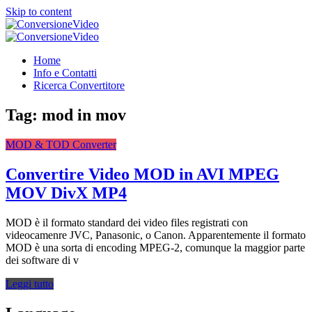
Skip to content
ConversioneVideo
Video Converter Software Offline App
ConversioneVideo
Video Converter Software Offline App
Home
Info e Contatti
Ricerca Convertitore
Tag:
mod in mov
MOD & TOD Converter
Convertire Video MOD in AVI MPEG
MOV DivX MP4
MOD è il formato standard dei video files registrati con
videocamenre JVC, Panasonic, o Canon. Apparentemente il formato
MOD è una sorta di encoding MPEG-2, comunque la maggior parte
dei software di v
Leggi tutto