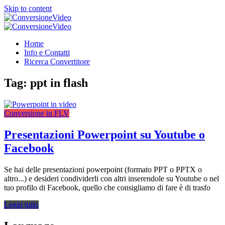
Skip to content
ConversioneVideo
Video Converter Software Offline App
ConversioneVideo
Video Converter Software Offline App
Home
Info e Contatti
Ricerca Convertitore
Tag:
ppt in flash
Conversione in FLV
Presentazioni Powerpoint su Youtube o
Facebook
Se hai delle presentazioni powerpoint (formato PPT o PPTX o
altro...) e desideri condividerli con altri inserendole su Youtube o nel
tuo profilo di Facebook, quello che consigliamo di fare è di trasfo
Leggi tutto