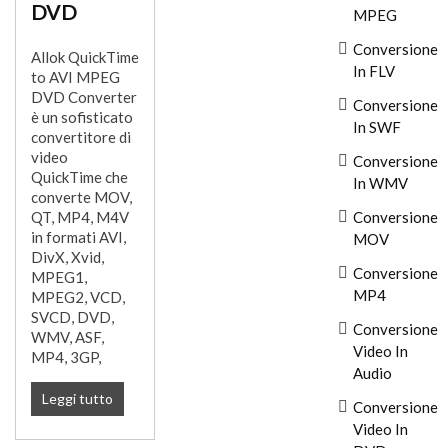
DVD
MPEG
Conversione
Allok QuickTime
In FLV
to AVI MPEG
DVD Converter
Conversione
è un sofisticato
In SWF
convertitore di
video
Conversione
QuickTime che
In WMV
converte MOV,
QT, MP4, M4V
Conversione
in formati AVI,
MOV
DivX, Xvid,
Conversione
MPEG1,
MP4
MPEG2, VCD,
SVCD, DVD,
Conversione
WMV, ASF,
Video In
MP4, 3GP,
Audio
Leggi tutto
Conversione
Video In