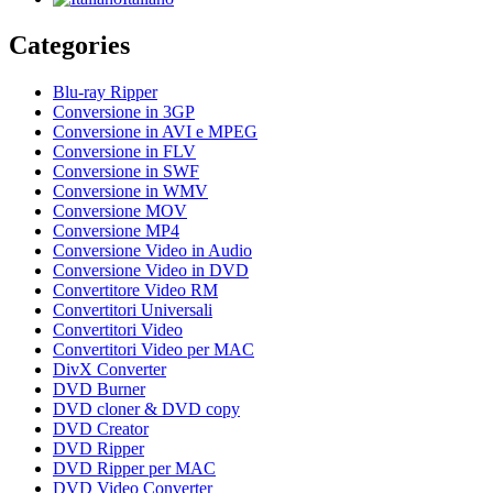
Categories
Blu-ray Ripper
Conversione in 3GP
Conversione in AVI e MPEG
Conversione in FLV
Conversione in SWF
Conversione in WMV
Conversione MOV
Conversione MP4
Conversione Video in Audio
Conversione Video in DVD
Convertitore Video RM
Convertitori Universali
Convertitori Video
Convertitori Video per MAC
DivX Converter
DVD Burner
DVD cloner & DVD copy
DVD Creator
DVD Ripper
DVD Ripper per MAC
DVD Video Converter