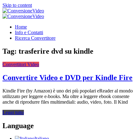
Skip to content
ConversioneVideo
Video Converter Software Offline App
ConversioneVideo
Video Converter Software Offline App
Home
Info e Contatti
Ricerca Convertitore
Tag:
trasferire dvd su kindle
Convertitori Video
Convertire Video e DVD per Kindle Fire
Kindle Fire (by Amazon) è uno dei più popolari eReader al mondo
utilizzato per leggere e-books. Ma oltre a leggere ebook consente
anche di riprodurre files multimediali: audio, video, foto. Il Kind
Leggi tutto
Language
Italiano