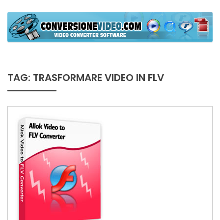
Skip
to
content
ConversioneVideo
Video Converter Software Offline App
TAG:
TRASFORMARE VIDEO IN FLV