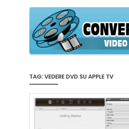
Skip
to
content
ConversioneVideo
Video Converter Software Offline App
TAG:
VEDERE DVD SU APPLE TV