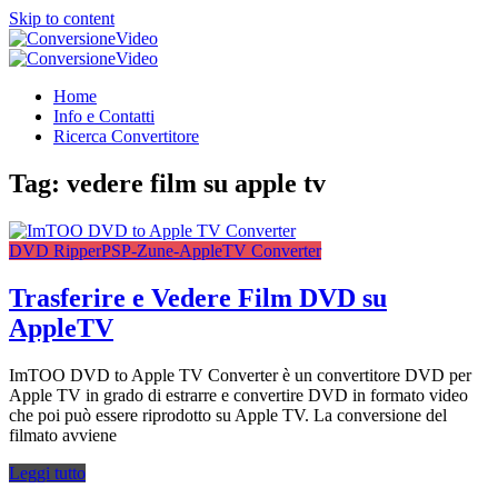
Skip to content
ConversioneVideo
Video Converter Software Offline App
ConversioneVideo
Video Converter Software Offline App
Home
Info e Contatti
Ricerca Convertitore
Tag:
vedere film su apple tv
DVD Ripper
PSP-Zune-AppleTV Converter
Trasferire e Vedere Film DVD su
AppleTV
ImTOO DVD to Apple TV Converter è un convertitore DVD per
Apple TV in grado di estrarre e convertire DVD in formato video
che poi può essere riprodotto su Apple TV. La conversione del
filmato avviene
Leggi tutto