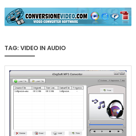
Skip
to
content
ConversioneVideo
Video Converter Software Offline App
TAG:
VIDEO IN AUDIO