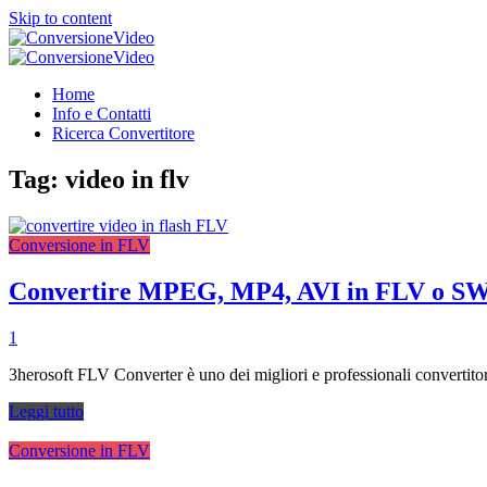
Skip to content
ConversioneVideo
Video Converter Software Offline App
ConversioneVideo
Video Converter Software Offline App
Home
Info e Contatti
Ricerca Convertitore
Tag:
video in flv
Conversione in FLV
Convertire MPEG, MP4, AVI in FLV o S
1
3herosoft FLV Converter è uno dei migliori e professionali convertito
Leggi tutto
Conversione in FLV