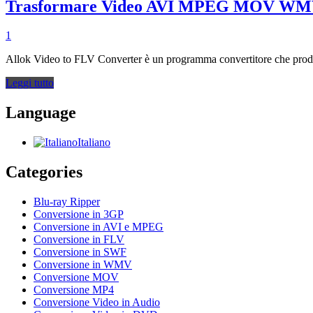
Trasformare Video AVI MPEG MOV WM
1
Allok Video to FLV Converter è un programma convertitore che produce 
Leggi tutto
Language
Italiano
Categories
Blu-ray Ripper
Conversione in 3GP
Conversione in AVI e MPEG
Conversione in FLV
Conversione in SWF
Conversione in WMV
Conversione MOV
Conversione MP4
Conversione Video in Audio