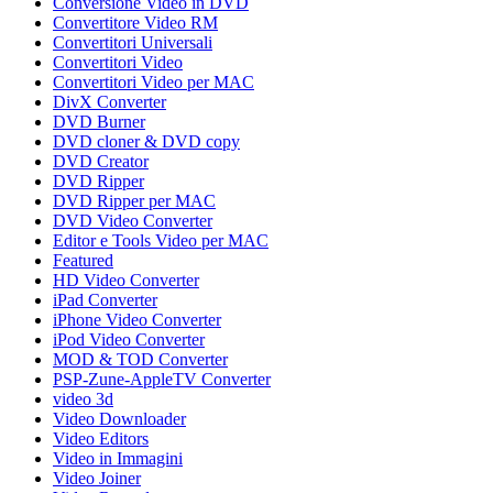
Conversione Video in DVD
Convertitore Video RM
Convertitori Universali
Convertitori Video
Convertitori Video per MAC
DivX Converter
DVD Burner
DVD cloner & DVD copy
DVD Creator
DVD Ripper
DVD Ripper per MAC
DVD Video Converter
Editor e Tools Video per MAC
Featured
HD Video Converter
iPad Converter
iPhone Video Converter
iPod Video Converter
MOD & TOD Converter
PSP-Zune-AppleTV Converter
video 3d
Video Downloader
Video Editors
Video in Immagini
Video Joiner