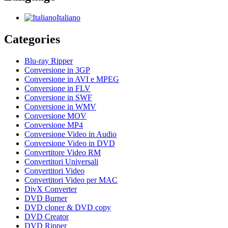
Italiano
Categories
Blu-ray Ripper
Conversione in 3GP
Conversione in AVI e MPEG
Conversione in FLV
Conversione in SWF
Conversione in WMV
Conversione MOV
Conversione MP4
Conversione Video in Audio
Conversione Video in DVD
Convertitore Video RM
Convertitori Universali
Convertitori Video
Convertitori Video per MAC
DivX Converter
DVD Burner
DVD cloner & DVD copy
DVD Creator
DVD Ripper