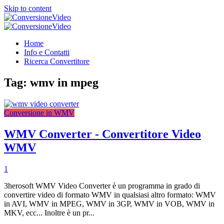
Skip to content
ConversioneVideo
Video Converter Software Offline App
ConversioneVideo
Video Converter Software Offline App
Home
Info e Contatti
Ricerca Convertitore
Tag:
wmv in mpeg
Conversione in WMV
WMV Converter - Convertitore Video
WMV
1
3herosoft WMV Video Converter è un programma in grado di
convertire video di formato WMV in qualsiasi altro formato: WMV
in AVI, WMV in MPEG, WMV in 3GP, WMV in VOB, WMV in
MKV, ecc... Inoltre è un pr...