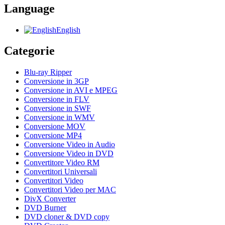
Language
English
Categorie
Blu-ray Ripper
Conversione in 3GP
Conversione in AVI e MPEG
Conversione in FLV
Conversione in SWF
Conversione in WMV
Conversione MOV
Conversione MP4
Conversione Video in Audio
Conversione Video in DVD
Convertitore Video RM
Convertitori Universali
Convertitori Video
Convertitori Video per MAC
DivX Converter
DVD Burner
DVD cloner & DVD copy