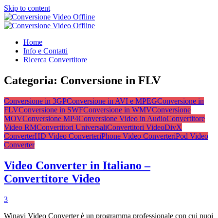
Skip to content
Conversione Video Offline
Video Converter Software
Conversione Video Offline
Video Converter Software
Home
Info e Contatti
Ricerca Convertitore
Categoria:
Conversione in FLV
Conversione in 3GP
Conversione in AVI e MPEG
Conversione in
FLV
Conversione in SWF
Conversione in WMV
Conversione
MOV
Conversione MP4
Conversione Video in Audio
Convertitore
Video RM
Convertitori Universali
Convertitori Video
DivX
Converter
HD Video Converter
iPhone Video Converter
iPod Video
Converter
Video Converter in Italiano –
Convertitore Video
3
Winavi Video Converter è un programma professionale con cui puoi