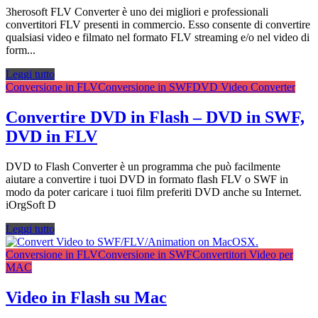
3herosoft FLV Converter è uno dei migliori e professionali
convertitori FLV presenti in commercio. Esso consente di convertire
qualsiasi video e filmato nel formato FLV streaming e/o nel video di
form...
Leggi tutto
Conversione in FLV
Conversione in SWF
DVD Video Converter
Convertire DVD in Flash – DVD in SWF,
DVD in FLV
DVD to Flash Converter è un programma che può facilmente
aiutare a convertire i tuoi DVD in formato flash FLV o SWF in
modo da poter caricare i tuoi film preferiti DVD anche su Internet.
iOrgSoft D
Leggi tutto
Conversione in FLV
Conversione in SWF
Convertitori Video per
MAC
Video in Flash su Mac