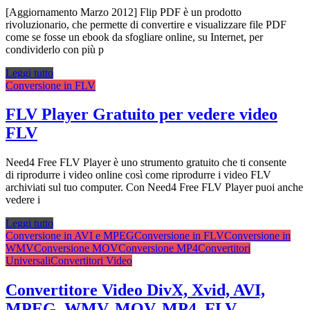
[Aggiornamento Marzo 2012] Flip PDF è un prodotto
rivoluzionario, che permette di convertire e visualizzare file PDF
come se fosse un ebook da sfogliare online, su Internet, per
condividerlo con più p
Leggi tutto
Conversione in FLV
FLV Player Gratuito per vedere video
FLV
Need4 Free FLV Player è uno strumento gratuito che ti consente
di riprodurre i video online così come riprodurre i video FLV
archiviati sul tuo computer. Con Need4 Free FLV Player puoi anche
vedere i
Leggi tutto
Conversione in AVI e MPEG
Conversione in FLV
Conversione in
WMV
Conversione MOV
Conversione MP4
Convertitori
Universali
Convertitori Video
Convertitore Video DivX, Xvid, AVI,
MPEG, WMV, MOV, MP4, FLV