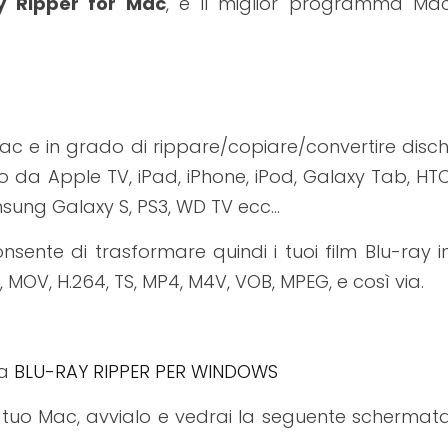
y Ripper for Mac
, è il miglior programma Ma
ac e in grado di rippare/copiare/convertire disch
o da Apple TV, iPad, iPhone, iPod, Galaxy Tab, HT
amsung Galaxy S, PS3, WD TV ecc…
ente di trasformare quindi i tuoi film Blu-ray i
, MOV, H.264, TS, MP4, M4V, VOB, MPEG, e così via.
 a
BLU-RAY RIPPER PER WINDOWS
l tuo Mac, avvialo e vedrai la seguente schermat