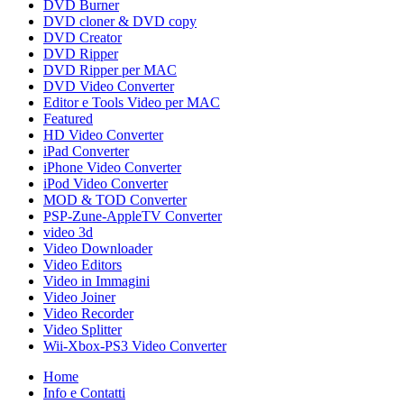
DVD Burner
DVD cloner & DVD copy
DVD Creator
DVD Ripper
DVD Ripper per MAC
DVD Video Converter
Editor e Tools Video per MAC
Featured
HD Video Converter
iPad Converter
iPhone Video Converter
iPod Video Converter
MOD & TOD Converter
PSP-Zune-AppleTV Converter
video 3d
Video Downloader
Video Editors
Video in Immagini
Video Joiner
Video Recorder
Video Splitter
Wii-Xbox-PS3 Video Converter
Home
Info e Contatti