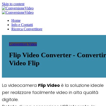
Skip to content
ConversioneVideo
Video Converter Software Offline App
ConversioneVideo
Video Converter Software Offline App
Home
Info e Contatti
Ricerca Convertitore
Convertitori Video
Flip Video Converter - Converti
Video Flip
La videocamera
Flip
Video
è la soluzione ideale
per realizzare facilmente video in alta qualità
digitale.