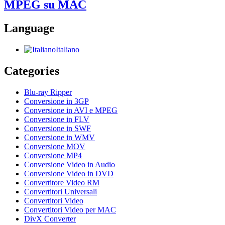
MPEG su MAC
Language
Italiano
Categories
Blu-ray Ripper
Conversione in 3GP
Conversione in AVI e MPEG
Conversione in FLV
Conversione in SWF
Conversione in WMV
Conversione MOV
Conversione MP4
Conversione Video in Audio
Conversione Video in DVD
Convertitore Video RM
Convertitori Universali
Convertitori Video
Convertitori Video per MAC
DivX Converter