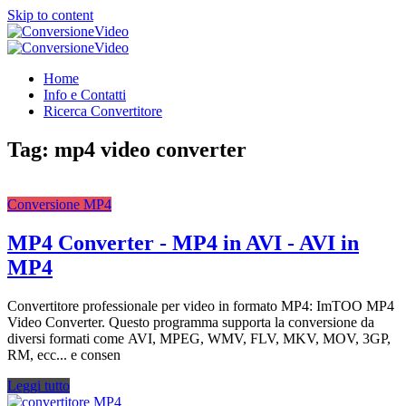
Skip to content
ConversioneVideo
Video Converter Software Offline App
ConversioneVideo
Video Converter Software Offline App
Home
Info e Contatti
Ricerca Convertitore
Tag:
mp4 video converter
Conversione MP4
MP4 Converter - MP4 in AVI - AVI in
MP4
Convertitore professionale per video in formato MP4: ImTOO MP4
Video Converter. Questo programma supporta la conversione da
diversi formati come AVI, MPEG, WMV, FLV, MKV, MOV, 3GP,
RM, ecc... e consen
Leggi tutto