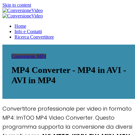
Skip to content
ConversioneVideo
Video Converter Software Offline App
ConversioneVideo
Video Converter Software Offline App
Home
Info e Contatti
Ricerca Convertitore
Conversione MP4
MP4 Converter - MP4 in AVI -
AVI in MP4
Convertitore professionale per video in formato
MP4: ImTOO MP4 Video Converter. Questo
programma supporta la conversione da diversi