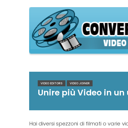
Skip
to
content
ConversioneVideo
Video Converter Software Offline App
VIDEO EDITORS
VIDEO JOINER
Unire più Video in un
Hai diversi spezzoni di filmati o varie v