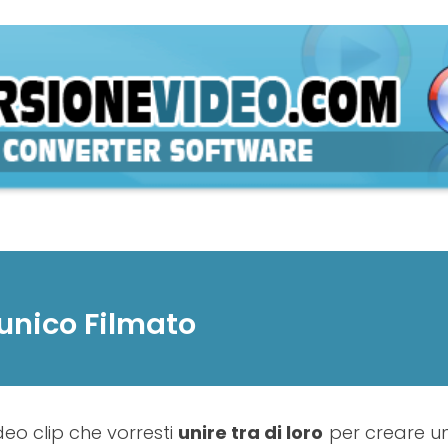
 unico Filmato
ideo clip che vorresti
unire tra di loro
per creare u