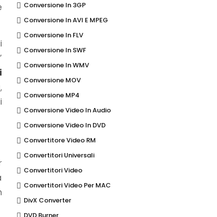
Conversione In 3GP
e
Conversione In AVI E MPEG
Conversione In FLV
i
Conversione In SWF
’
Conversione In WMV
i
Conversione MOV
,
Conversione MP4
i
Conversione Video In Audio
Conversione Video In DVD
Convertitore Video RM
Convertitori Universali
r
Convertitori Video
a
Convertitori Video Per MAC
n
DivX Converter
DVD Burner