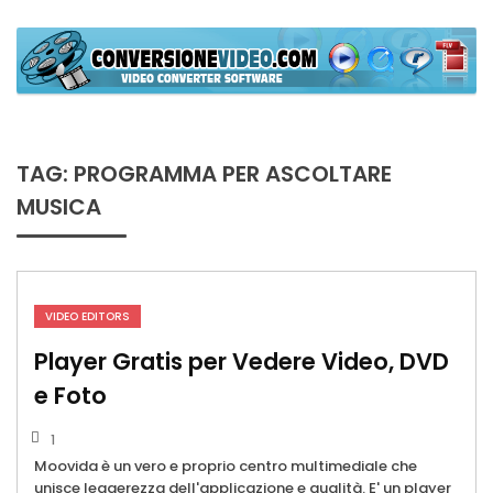
Skip
to
content
Conversione Video Offline
Video Converter Software
TAG:
PROGRAMMA PER ASCOLTARE
MUSICA
VIDEO EDITORS
Player Gratis per Vedere Video, DVD
e Foto
1
Moovida è un vero e proprio centro multimediale che
unisce leggerezza dell'applicazione e qualità. E' un player