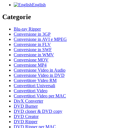
English
Categorie
Blu-ray Ripper
Conversione in 3GP
Conversione in AVI e MPEG
Conversione in FLV
Conversione in SWF
Conversione in WMV
Conversione MOV
Conversione MP4
Conversione Video in Audio
Conversione Video in DVD
Convertitore Video RM
Convertitori Universali
Convertitori Video
Convertitori Video per MAC
DivX Converter
DVD Burner
DVD cloner & DVD copy
DVD Creator
DVD Ripper
DVD Ripper per MAC