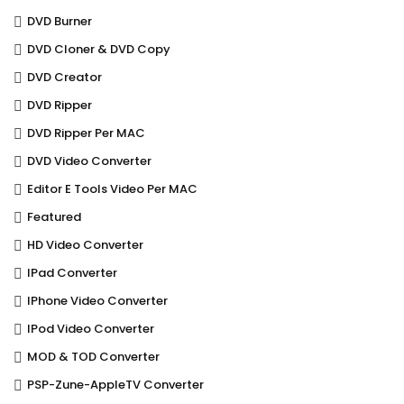
DVD Burner
DVD Cloner & DVD Copy
DVD Creator
DVD Ripper
DVD Ripper Per MAC
DVD Video Converter
Editor E Tools Video Per MAC
Featured
HD Video Converter
IPad Converter
IPhone Video Converter
IPod Video Converter
MOD & TOD Converter
PSP-Zune-AppleTV Converter