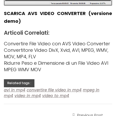
SCARICA AVS VIDEO CONVERTER (versione
demo)
Articoli Correlati:
Convertire File Video con AVS Video Converter
Convertitore Video DivX, Xvid, AVI, MPEG, WMV,
MOV, MP4, FLV
Ridurre Peso e Dimensione di un File Video AVI
MPEG WMV MOV
Related tags :
avi in mp4
convertire file video in mp4
mpeg in
mp4
video in mp4
video to mp4
Previous Post