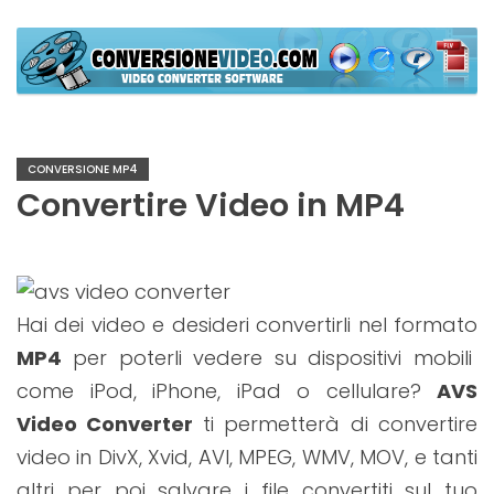
Skip
to
content
Conversione Video Offline
Video Converter Software
CONVERSIONE MP4
Convertire Video in MP4
Hai dei video e desideri convertirli nel formato
MP4
per poterli vedere su dispositivi mobili
come iPod, iPhone, iPad o cellulare?
AVS
Video Converter
ti permetterà di convertire
video in DivX, Xvid, AVI, MPEG, WMV, MOV, e tanti
altri per poi salvare i file convertiti sul tuo