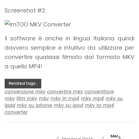
Screenshot #2:
Il software è anche in lingua Italiana quindi
davvero semplice e intuitivo da utilizzare per
convertire qualsiasi filmato dal formato MKV
a quello MP4!
Related tags :
conversione mkv
convertire mkv
convertitore
mkv
film mkv
mkv
mkv in mp4
mkv mp4
mkv su
ipad
mkv su iphone
mkv su ipod
mkv to mp4
converter
Previous Post