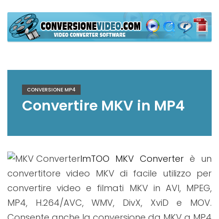
Skip
to
content
ConversioneVideo
Video Converter Software Offline App
CONVERSIONE MP4
Convertire MKV in MP4
ImTOO MKV Converter
è un
convertitore video MKV di facile utilizzo per
convertire video e filmati MKV in AVI, MPEG,
MP4, H.264/AVC, WMV, DivX, XviD e MOV.
Consente anche la conversione da MKV a MP4