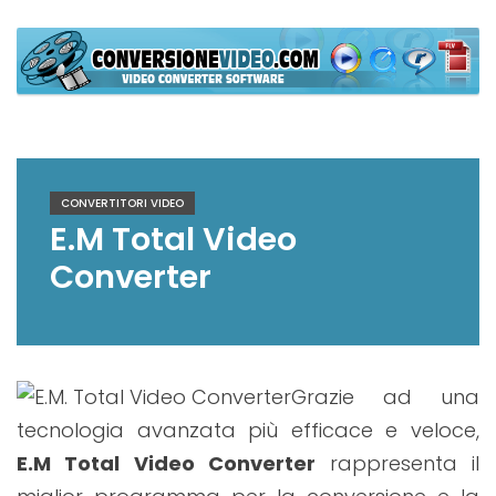
Skip
to
content
ConversioneVideo
Video Converter Software Offline App
CONVERTITORI VIDEO
E.M Total Video
Converter
Grazie ad una
tecnologia avanzata più efficace e veloce,
E.M Total Video Converter
rappresenta il