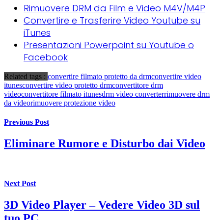
Rimuovere DRM da Film e Video M4V/M4P
Convertire e Trasferire Video Youtube su
iTunes
Presentazioni Powerpoint su Youtube o
Facebook
Related tags :
convertire filmato protetto da drm
convertire video
itunes
convertire video protetto drm
convertitore drm
video
convertitore filmato itunes
drm video converter
rimuovere drm
da video
rimuovere protezione video
Previous Post
Eliminare Rumore e Disturbo dai Video
Next Post
3D Video Player – Vedere Video 3D sul
tuo PC