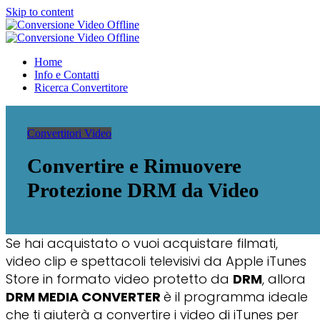
Skip to content
Conversione Video Offline
Video Converter Software
Conversione Video Offline
Video Converter Software
Home
Info e Contatti
Ricerca Convertitore
Convertitori Video
Convertire e Rimuovere
Protezione DRM da Video
Se hai acquistato o vuoi acquistare filmati,
video clip e spettacoli televisivi da Apple iTunes
Store in formato video protetto da
DRM
, allora
DRM MEDIA CONVERTER
è il programma ideale
che ti aiuterà a convertire i video di iTunes per