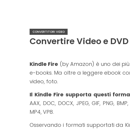
Skip
to
content
Conversione Video Offline
Video Converter Software
CONVERTITORI VIDEO
Convertire Video e DVD 
Kindle Fire
(by Amazon) è uno dei più 
e-books. Ma oltre a leggere ebook cons
video, foto.
Il Kindle Fire supporta questi form
AAX, DOC, DOCX, JPEG, GIF, PNG, BMP
MP4, VP8.
Osservando i formati supportati da Ki