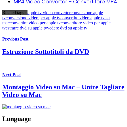
MP4 Video Converter – Convertitore MP4
Related tags :
apple tv video converter
conversione apple
tv
conversione video per apple tv
convertire video apple tv su
mac
convertire video per apple tv
convertitore video per apple
tv
estrarre dvd su apple tv
vedere dvd su apple tv
Previous Post
Estrazione Sottotitoli da DVD
Next Post
Montaggio Video su Mac – Unire Tagliare
Video su Mac
Language