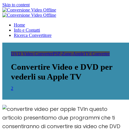
Skip to content
Conversione Video Offline
Video Converter Software
Conversione Video Offline
Video Converter Software
Home
Info e Contatti
Ricerca Convertitore
DVD Video Converter
PSP-Zune-AppleTV Converter
Convertire Video e DVD per
vederli su Apple TV
2
In questo
articolo presentiamo due programmi che ti
consentiranno di convertire sia video che DVD