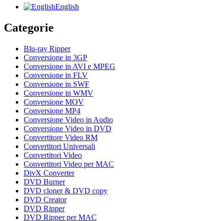
English
Categorie
Blu-ray Ripper
Conversione in 3GP
Conversione in AVI e MPEG
Conversione in FLV
Conversione in SWF
Conversione in WMV
Conversione MOV
Conversione MP4
Conversione Video in Audio
Conversione Video in DVD
Convertitore Video RM
Convertitori Universali
Convertitori Video
Convertitori Video per MAC
DivX Converter
DVD Burner
DVD cloner & DVD copy
DVD Creator
DVD Ripper
DVD Ripper per MAC