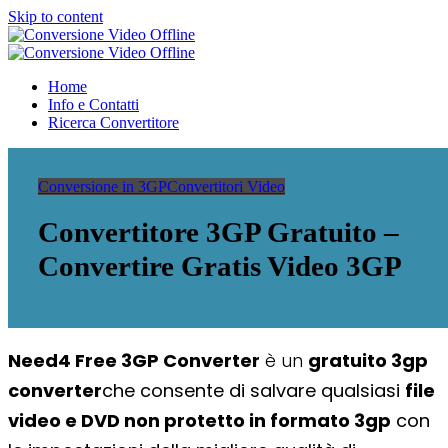
Skip to content
Conversione Video Offline
Video Converter Software
Conversione Video Offline
Video Converter Software
Home
Info e Contatti
Ricerca Convertitore
Conversione in 3GP
Convertitori Video
Convertitore 3GP Gratuito –
Convertire Gratis Video 3GP
Need4 Free 3GP Converter
è un
gratuito 3gp
converter
che consente di salvare qualsiasi
file
video e DVD non protetto
in formato 3gp
con