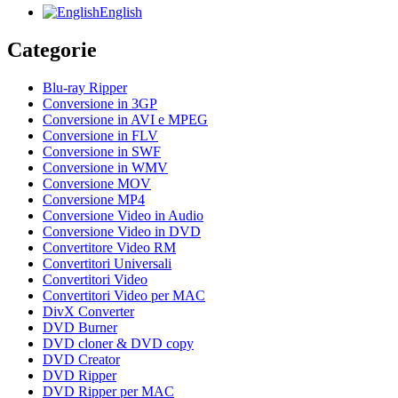
English
Categorie
Blu-ray Ripper
Conversione in 3GP
Conversione in AVI e MPEG
Conversione in FLV
Conversione in SWF
Conversione in WMV
Conversione MOV
Conversione MP4
Conversione Video in Audio
Conversione Video in DVD
Convertitore Video RM
Convertitori Universali
Convertitori Video
Convertitori Video per MAC
DivX Converter
DVD Burner
DVD cloner & DVD copy
DVD Creator
DVD Ripper
DVD Ripper per MAC