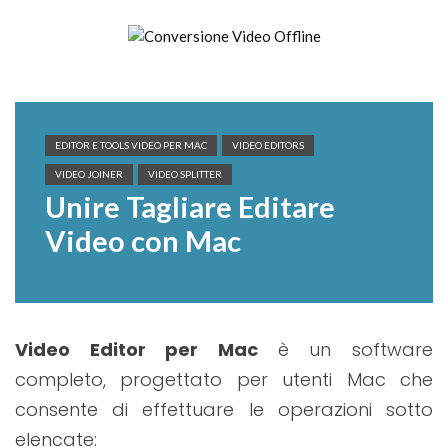
Skip
to
content
Conversione Video Offline
Video Converter Software
EDITOR E TOOLS VIDEO PER MAC
VIDEO EDITORS
VIDEO JOINER
VIDEO SPLITTER
Unire Tagliare Editare
Video con Mac
Video Editor per Mac
è un software
completo, progettato per utenti Mac che
consente di effettuare le operazioni sotto
elencate: